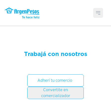
Open 
Trabajá con nosotros
Adherí tu comercio
Convertite en
comercializador